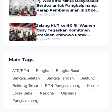
Pj. Wali Kota Minta Masyarakat
Berdoa untuk Pangkalpinang,
Harap Pembangunan di 2024
Berjalan Lancar
May 03, 2024
Jelang HUT ke-80 RI, Wamen
Ossy Tegaskan Komitmen
Presiden Prabowo untuk
Menyejahterakan Rakyat
August 13, 2025
Main Tags
ATR/BPN
Bangka
Bangka Barat
Bangka Selatan
Bangka Tengah
Belitung
Belitung Timur
BPN Pangkalpinang
Kuliner
Loker Babel
Nasional
Olahraga
Pangkalpinang