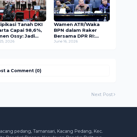
tipikasi Tanah DKI
Wamen ATR/Waka
arta Capai 98,6%,
BPN dalam Raker
en Ossy: Jadi
Bersama DPR RI:
toh Baik bagi
25, 2026
Kawasan Hutan Harus
June 16, 2026
rah Lain
Terintegrasi dengan
Tata Ruang
st a Comment (0)
Next Post
acang pedang, Tamansari, Kacang Pedang, Kec.