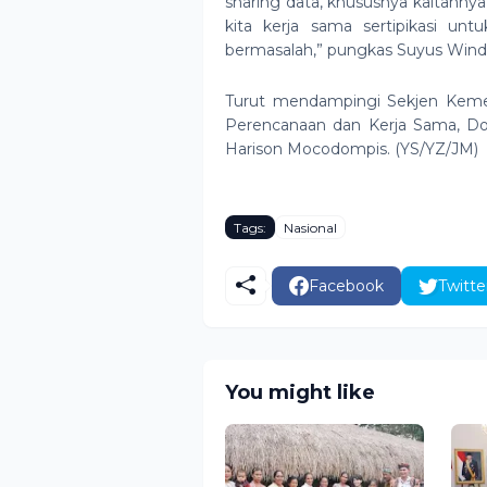
sharing data, khususnya kaitanny
kita kerja sama sertipikasi un
bermasalah,” pungkas Suyus Wind
Turut mendampingi Sekjen Kemen
Perencanaan dan Kerja Sama, Do
Harison Mocodompis. (YS/YZ/JM)
Tags:
Nasional
Facebook
Twitte
You might like