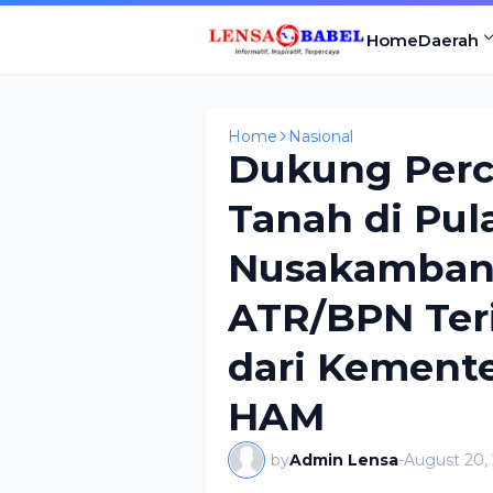
Home
Daerah
Home
Nasional
Dukung Perce
Tanah di Pul
Nusakamban
ATR/BPN Ter
dari Kement
HAM
by
Admin Lensa
-
August 20,