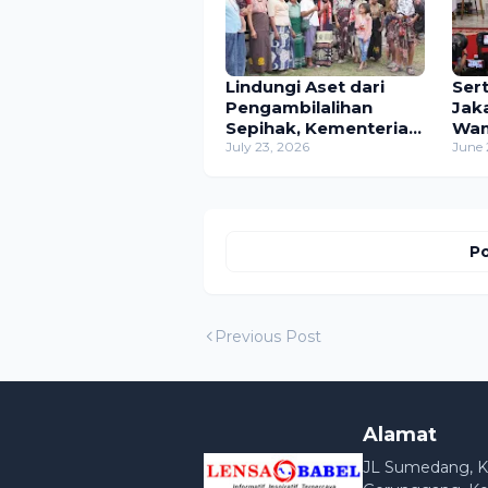
Lindungi Aset dari
Ser
Pengambilalihan
Jak
Sepihak, Kementerian
Wam
ATR/BPN Targetkan
July 23, 2026
Con
June 
Pendaftaran 10 Tanah
Dae
Ulayat di Sumba
Timur
Po
Previous Post
Alamat
JL Sumedang, K