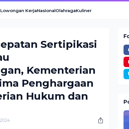
Lowongan Kerja
Nasional
Olahraga
Kuliner
F
patan Sertipikasi
au
gan, Kementerian
ima Penghargaan
erian Hukum dan
Po
 2024